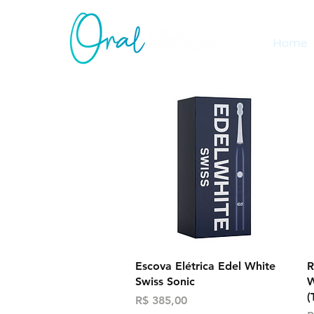
Home
Visualização rápida
Escova Elétrica Edel White
R
Swiss Sonic
W
(
Preço
R$ 385,00