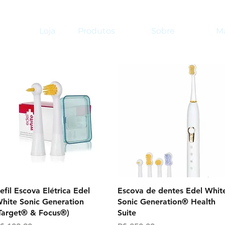
Loja
Produtos
Sobre
Ma
Visualização rápida
Visualização rápida
efil Escova Elétrica Edel
Escova de dentes Edel Whit
hite Sonic Generation
Sonic Generation® Health
Target® & Focus®)
Suite