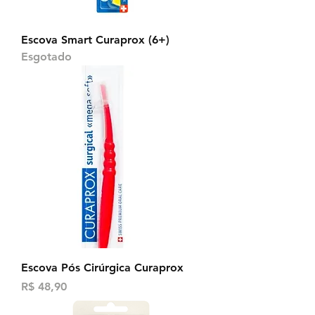
Escova Smart Curaprox (6+)
Esgotado
Escova Pós Cirúrgica Curaprox
Preço
R$ 48,90