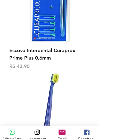
Escova Interdental Curaprox
Prime Plus 0,6mm
Preço
R$ 43,90
WhatsApp
Instagram
Email
Facebook