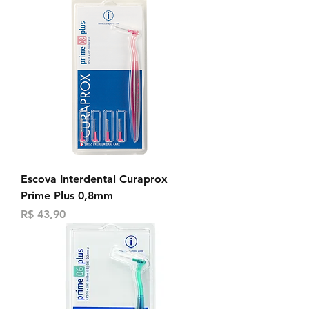
Escova Interdental Curaprox
Prime Plus 0,8mm
Preço
R$ 43,90