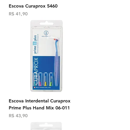
Escova Curaprox 5460
Preço
R$ 41,90
Escova Interdental Curaprox
Prime Plus Hand Mix 06-011
Preço
R$ 43,90