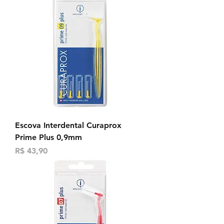
Escova Interdental Curaprox
Prime Plus 0,9mm
Preço
R$ 43,90