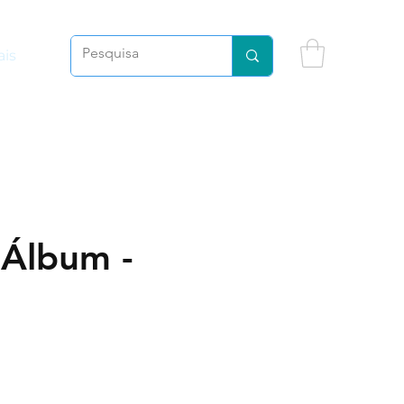
is
 Álbum -