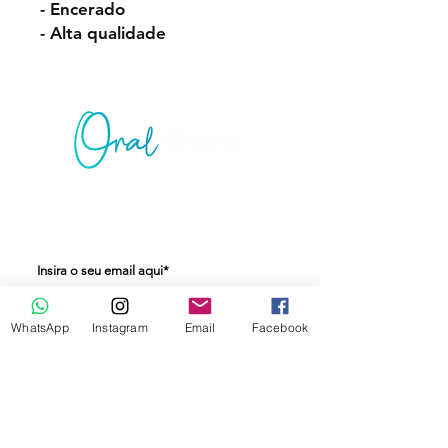
- Encerado
- Alta qualidade
Junte-se à lista de emails e não perca as
novidades
Assine Já
WhatsApp
Instagram
Email
Facebook
Contato
Tel:
(55) 99166-6409
Santo Ângelo - RS