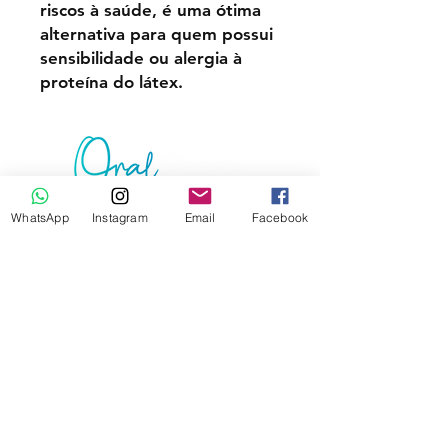
riscos à saúde, é uma ótima
alternativa para quem possui
sensibilidade ou alergia à
proteína do látex.
WhatsApp
Instagram
Email
Facebook
Junte-se à lista de emails e não perca as
novidades
Assine Já
Contato
Tel:
(55) 99166-6409