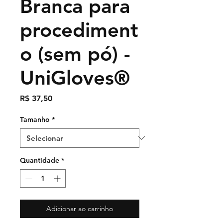
Branca para
procediment
o (sem pó) -
UniGloves®
Preço
R$ 37,50
Tamanho
*
Quantidade
*
Adicionar ao carrinho