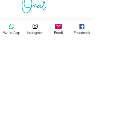
Junte-se à lista de emails e não perca as
novidades
WhatsApp
Instagram
Email
Facebook
Assine Já
Contato
Tel:
(55) 99166-6409
Santo Ângelo - RS
Envio e Devoluções
Política da Loja
Formas de Pagamento